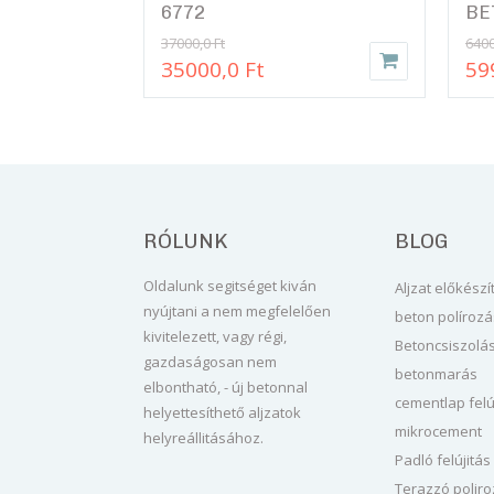
L
6772
BE
37000,0
Ft
640
TOVÁBB OLVASOM
KOSÁRBA TES
35000,0
Ft
59
RÓLUNK
BLOG
Oldalunk segitséget kiván
Aljzat előkészí
nyújtani a nem megfelelően
beton polírozá
kivitelezett, vagy régi,
Betoncsiszolá
gazdaságosan nem
betonmarás
elbontható, - új betonnal
cementlap felú
helyettesíthető aljzatok
mikrocement
helyreállitásához.
Padló felújitás
Terazzó polir