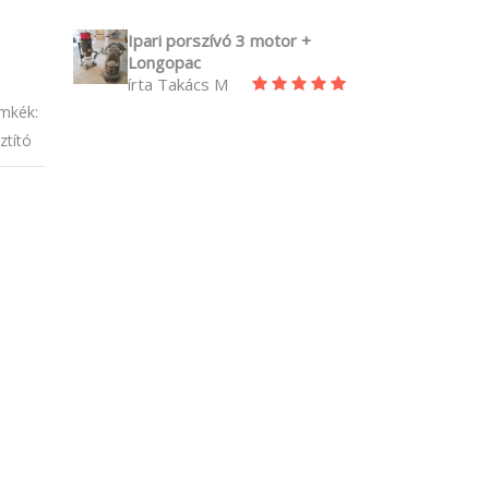
Ipari porszívó 3 motor +
Longopac
írta Takács M
Értékelés:
5
mkék:
/ 5
ztító