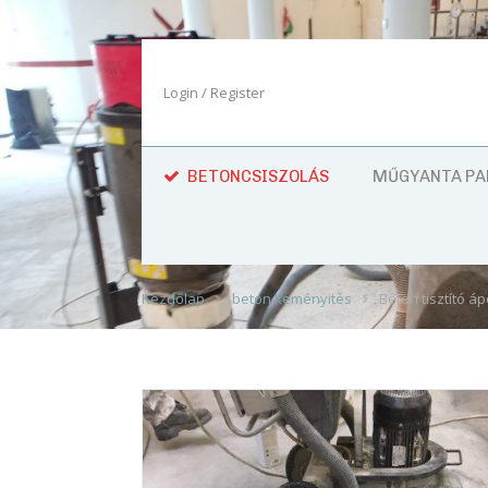
Login / Register
BETONCSISZOLÁS
MŰGYANTA PA
Kezdőlap
beton keményités
Beton tisztító á