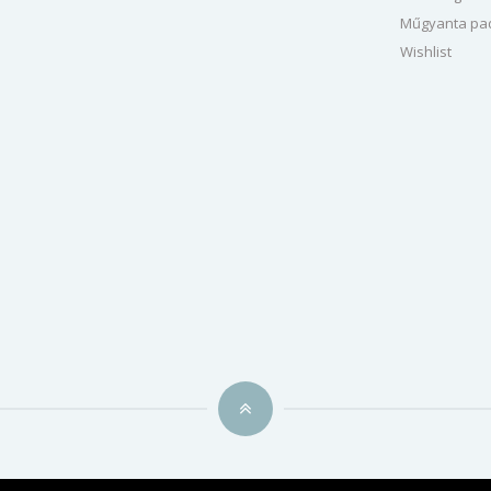
Műgyanta pa
Wishlist