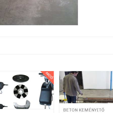
AKCIÓ
BETON KEMÉNYITŐ