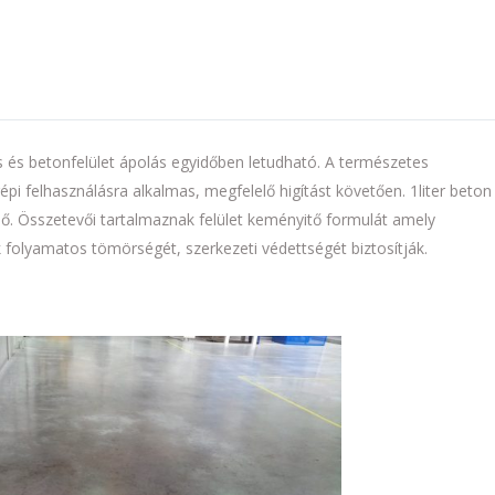
ás és betonfelület ápolás egyidőben letudható. A természetes
pi felhasználásra alkalmas, megfelelő higítást követően. 1liter beton
dő. Összetevői tartalmaznak felület keményitő formulát amely
 folyamatos tömörségét, szerkezeti védettségét biztosítják.