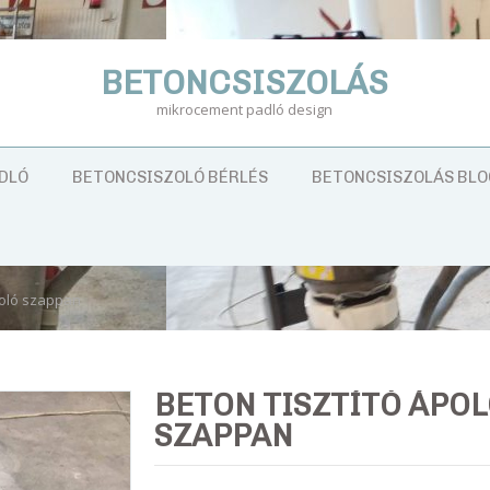
BETONCSISZOLÁS
mikrocement padló design
DLÓ
BETONCSISZOLÓ BÉRLÉS
BETONCSISZOLÁS BLO
poló szappan
BETON TISZTÍTÓ ÁPO
SZAPPAN