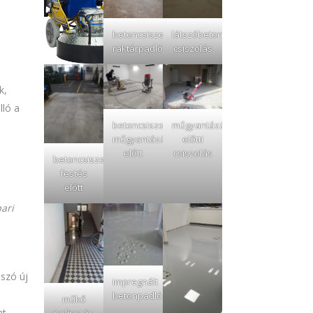
betoncsiszolt
látszóbeton
raktárpadló
csiszolás
k,
lló a
betoncsiszolás
műgyantázás
műgyantázás
előtti
előtt
csiszolás
betoncsiszolás
festés
előtt
pari
szó új
impregnált
betonpadló
műkő
at
polírozás