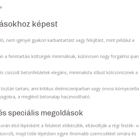
ja
ásokhoz képest
ló, nem igényel gyakori karbantartást vagy felújítást, mint például a
n a fenntartási költségek minimálisak, különösen nagy forgalmú ipari
s csiszolt betonfelületek elegáns, minimalista stílust kölcsönöznek a
isztán tartani, ami kritikus élelmiszeriparban vagy orvosi környezetb
yagokra, a meglévő betonalap hasznosítható.
és speciális megoldások
orán első lépésként a felületet előkészítik, eltávolítják a régi festék- 
tonról
), majd több lépésben egyre finomabb szemcsékkel simára és