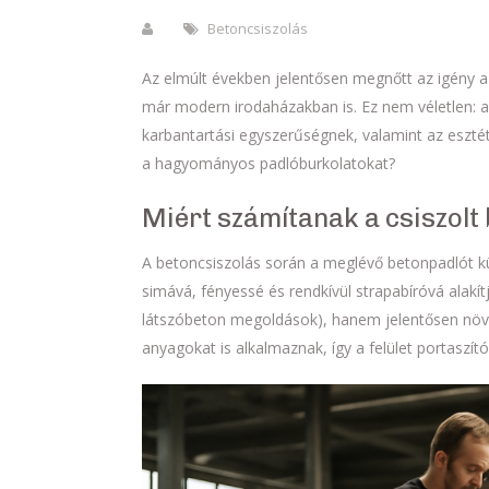
Betoncsiszolás
Az elmúlt években jelentősen megnőtt az igény 
már modern irodaházakban is. Ez nem véletlen: 
karbantartási egyszerűségnek, valamint az esztét
a hagyományos padlóburkolatokat?
Miért számítanak a csiszolt
A betoncsiszolás során a meglévő betonpadlót
simává, fényessé és rendkívül strapabíróvá alakítj
látszóbeton
megoldások), hanem jelentősen növel
anyagokat is alkalmaznak, így a felület portaszító