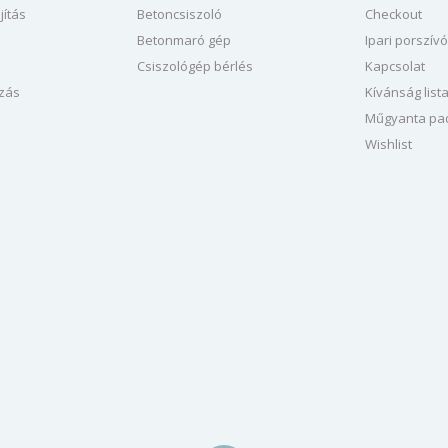
jítás
Betoncsiszoló
Checkout
Betonmaró gép
Ipari porszívó
Csiszológép bérlés
Kapcsolat
ozás
Kívánság list
Műgyanta pa
Wishlist