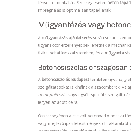
fényesre munkálják. Szükség esetén
beton tapad
impregnálás is optimálisan tapadjanak.
Műgyantázás
vagy betonc
A
műgyantázás ajánlatkérés
során sokan szembesü
ugyanakkor érzékenyebbek lehetnek a mechanikai 
fizikai behatásokkal szemben, és a
műgyantázás 
Betoncsiszolás országosan 
A
betoncsiszolás Budapest
területén ugyanúgy e
szolgáltatásokat is kínálnak a szakemberek. Az a
betonpolírozás
vagy egyéb speciális szolgáltatá
legyen az adott célra.
Összességében a csiszolt betonpadló hosszú táv
vagy meglévő ipari létesítményekről, raktárakról 
betoncsiszolás
technológiáiról, előnyeiről vagy 