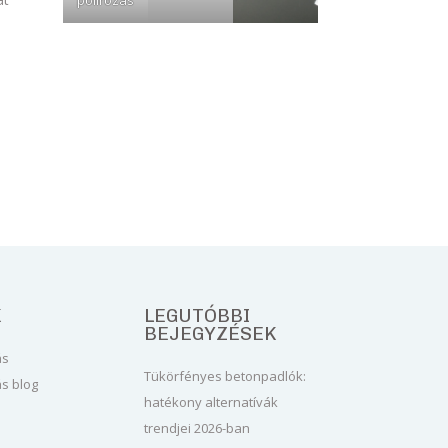
K
LEGUTÓBBI
BEJEGYZÉSEK
ás
Tükörfényes betonpadlók:
s blog
hatékony alternatívák
trendjei 2026-ban