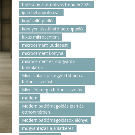
hatékony alternatívák trendjei 2026
ipari betonpolírozás
kopásálló padló
könnyen tisztítható betonpadló
luxus mikrocement
mikrocement Budapest
mikrocement konyha
mikrocement és műgyanta
burkolatok
Miért választják egyre többen a
betoncsiszolást
Miért éri meg a betoncsiszolás
modern
Modern padlómegoldás ipari és
otthoni térben
Modern padlómegoldások előnyei
műgyantázás ajánlatkérés