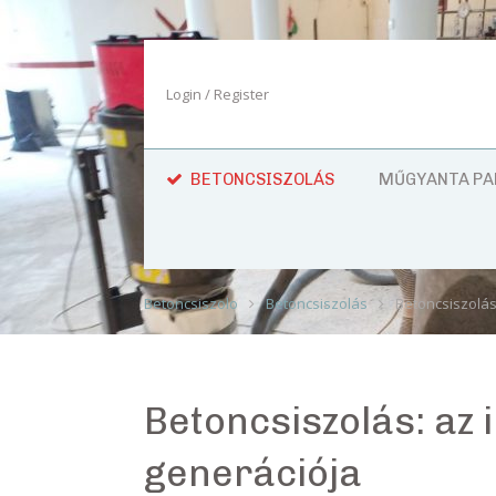
Login / Register
BETONCSISZOLÁS
MŰGYANTA PA
Betoncsiszolo
Betoncsiszolás
Betoncsiszolás
Betoncsiszolás: az 
generációja