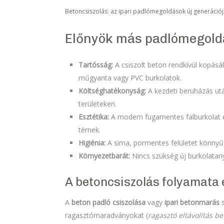
Betoncsiszolás: az ipari padlómegoldások új generáció
Előnyök más padlómegold
Tartósság:
A csiszolt beton rendkívül kopásál
műgyanta vagy PVC burkolatok.
Költséghatékonyság:
A kezdeti beruházás utá
területeken.
Esztétika:
A modern
fugamentes falburkolat
é
térnek.
Higiénia:
A sima, pormentes felületet könnyű t
Környezetbarát:
Nincs szükség új burkolatan
A betoncsiszolás folyamata 
A
beton padló csiszolása
vagy
ipari betonmarás
s
ragasztómaradványokat (
ragasztó eltávolítás be