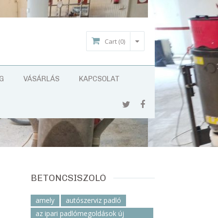
Cart (0)
G
VÁSÁRLÁS
KAPCSOLAT
BETONCSISZOLÓ
amely
autószerviz padló
az ipari padlómegoldások új