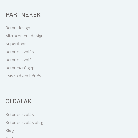
PARTNEREK
Beton design
Mikrocement design
Superfloor
Betoncsiszolás
Betoncsiszoló
Betonmaró gép
Csiszológép bérlés
OLDALAK
Betoncsiszolás
Betoncsiszolás blog
Blog