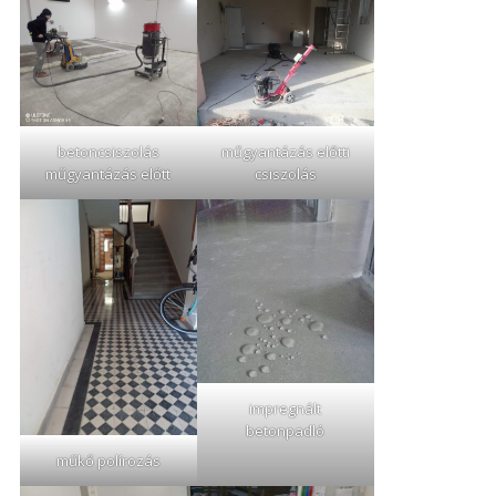
betoncsiszolás
műgyantázás előtti
műgyantázás előtt
csiszolás
impregnált
betonpadló
műkő polírozás