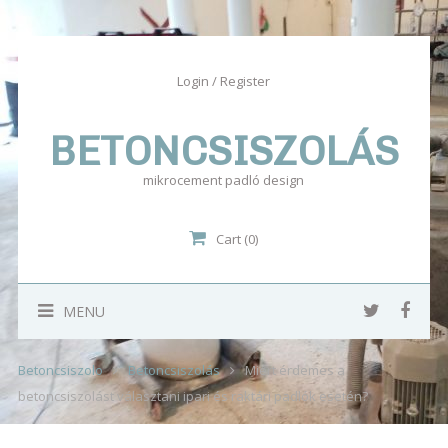
Login / Register
BETONCSISZOLÁS
mikrocement padló design
Cart (0)
MENU
Betoncsiszolo
Betoncsiszolás
Miért érdemes a
betoncsiszolást választani ipari és raktári padlók esetén?